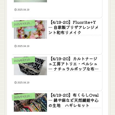
2025.04.19
【4/19-20】Fluorite+Y
025年4月19日(土)20日(日)
2
… 自家製プリザアレンジメ
ント和布リメイク
2025.04.19
【4/19-20】カルトナージ
025年4月19日(土)20日(日)
2
ュ工房アトリエ・ペルシュ
… ナチュラルポップな布箱
とマカロンポーチ
2025.04.19
【4/19-20】布くらしOval
025年4月19日(土)20日(日)
2
… 綿や麻など天然繊維中心
の生地 ハギレセット