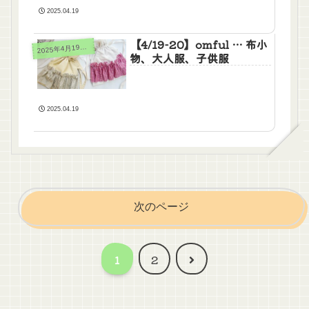
2025.04.19
【4/19-20】omful … 布小
025年4月19日(土)20日(日)
2
物、大人服、子供服
2025.04.19
次のページ
次
1
2
へ