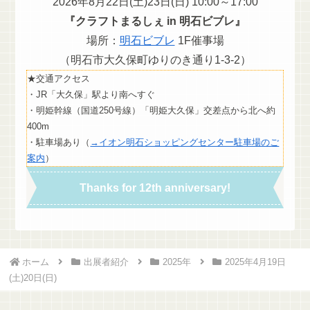
2026年8月22日(土)23日(日) 10:00～17:00
『クラフトまるしぇ in 明石ビブレ』
場所：
明石ビブレ
1F催事場
（明石市大久保町ゆりのき通り1-3-2）
★交通アクセス
・JR「大久保」駅より南へすぐ
・明姫幹線（国道250号線）「明姫大久保」交差点から北へ約
400m
・駐車場あり（
→イオン明石ショッピングセンター駐車場のご
案内
）
Thanks for 12th anniversary!
ホーム
出展者紹介
2025年
2025年4月19日
(土)20日(日)