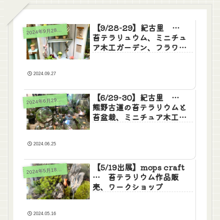
【9/28-29】紀古里 …
024年9月28日(土)29日(日)
2
苔テラリュウム、ミニチュ
ア木工ガーデン、フラワー
ガーデンアクセサリー
2024.09.27
【6/29-30】紀古里 …
024年6月29日(土)30日(日)
2
熊野古道の苔テラリウムと
苔盆栽、ミニチュア木工ガ
ーデン
2024.06.25
【5/19出展】mops craft
024年5月18日(土)19日(日)
2
… 苔テラリウム作品販
売、ワークショップ
2024.05.16