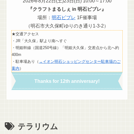
2026年8月22日(土)23日(日) 10:00～17:00
『クラフトまるしぇ in 明石ビブレ』
場所：
明石ビブレ
1F催事場
（明石市大久保町ゆりのき通り1-3-2）
★交通アクセス
・JR「大久保」駅より南へすぐ
・明姫幹線（国道250号線）「明姫大久保」交差点から北へ約
400m
・駐車場あり（
→イオン明石ショッピングセンター駐車場のご
案内
）
Thanks for 12th anniversary!
テラリウム