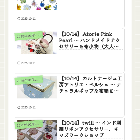
2025.10.11
【10/14】Atorie Pink
2
025年10月14日(火)
Pearl … ハンドメイドアク
セサリー＆布小物（大人・
ベビー・キッズ）
2025.10.11
【10/14】カルトナージュ工
2
025年10月14日(火)
房アトリエ・ペルシュ … ナ
チュラルポップな布箱とマ
カロンポーチ
2025.10.11
【10/14】twill … インド刺
2
025年10月14日(火)
繍リボンアクセサリー、キ
ッズワークショップ