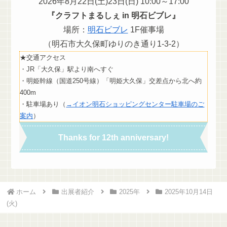
2026年8月22日(土)23日(日) 10:00～17:00
『クラフトまるしぇ in 明石ビブレ』
場所：
明石ビブレ
1F催事場
（明石市大久保町ゆりのき通り1-3-2）
★交通アクセス
・JR「大久保」駅より南へすぐ
・明姫幹線（国道250号線）「明姫大久保」交差点から北へ約
400m
・駐車場あり（
→イオン明石ショッピングセンター駐車場のご
案内
）
Thanks for 12th anniversary!
ホーム
出展者紹介
2025年
2025年10月14日
(火)