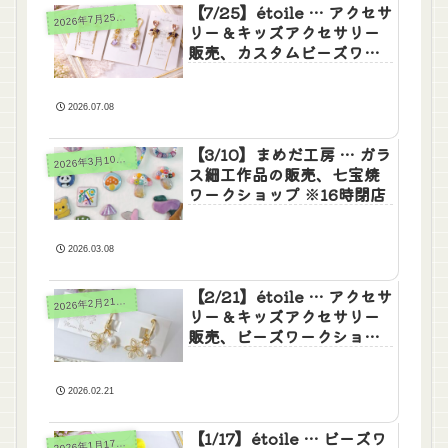
【7/25】étoile … アクセサ
026年7月25日(土)26日(日)
2
リー＆キッズアクセサリー
販売、カスタムビーズワー
クショップ
2026.07.08
【3/10】まめだ工房 … ガラ
2
026年3月10日(火)
ス細工作品の販売、七宝焼
ワークショップ ※16時閉店
2026.03.08
【2/21】étoile … アクセサ
026年2月21日(土)22日(日)23日(月祝)
2
リー＆キッズアクセサリー
販売、ビーズワークショッ
プ
2026.02.21
【1/17】étoile … ビーズワ
026年1月17日(土)18日(日)
2