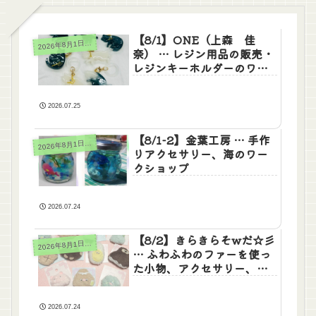
【8/1】ONE（上森 佳
026年8月1日(土)2日(日)
2
奈） … レジン用品の販売・
レジンキーホルダーのワー
クショップ
2026.07.25
【8/1-2】金葉工房 … 手作
026年8月1日(土)2日(日)
2
りアクセサリー、海のワー
クショップ
2026.07.24
【8/2】きらきらそwだ☆彡
026年8月1日(土)2日(日)
2
… ふわふわのファーを使っ
た小物、アクセサリー、ワ
ークショップ
2026.07.24