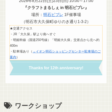
2026年8月22日(土)23日(日) 10:00～17:00
『クラフトまるしぇ in 明石ビブレ』
場所：
明石ビブレ
1F催事場
（明石市大久保町ゆりのき通り1-3-2）
★交通アクセス
・JR「大久保」駅より南へすぐ
・明姫幹線（国道250号線）「明姫大久保」交差点から北へ約
400m
・駐車場あり（
→イオン明石ショッピングセンター駐車場のご
案内
）
Thanks for 12th anniversary!
ワークショップ