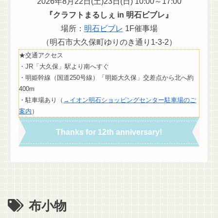
2026年8月22日(土)23日(日) 10:00～17:00
『クラフトまるしぇ in 明石ビブレ』
場所：
明石ビブレ
1F催事場
（明石市大久保町ゆりのき通り1-3-2）
★交通アクセス
・JR「大久保」駅より南へすぐ
・明姫幹線（国道250号線）「明姫大久保」交差点から北へ約
400m
・駐車場あり（
→イオン明石ショッピングセンター駐車場のご
案内
）
Thanks for 12th anniversary!
布小物