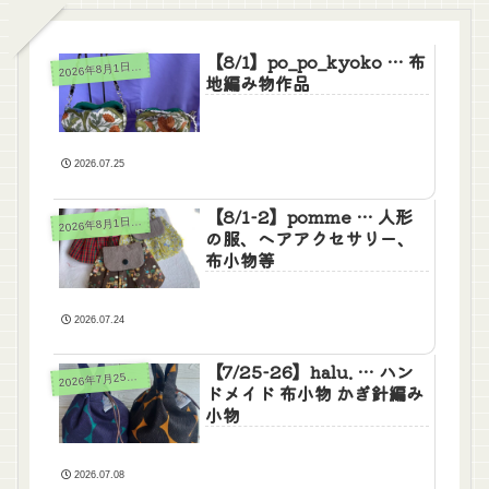
【8/1】po_po_kyoko … 布
026年8月1日(土)2日(日)
2
地編み物作品
2026.07.25
【8/1-2】pomme … 人形
026年8月1日(土)2日(日)
2
の服、ヘアアクセサリー、
布小物等
2026.07.24
【7/25-26】halu. … ハン
026年7月25日(土)26日(日)
2
ドメイド 布小物 かぎ針編み
小物
2026.07.08