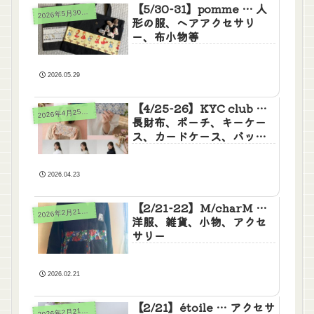
【5/30-31】pomme … 人
026年5月30日(土)31日(日)
2
形の服、ヘアアクセサリ
ー、布小物等
2026.05.29
【4/25-26】KYC club …
026年4月25日(土)26日(日)
2
長財布、ポーチ、キーケー
ス、カードケース、バッ
グ、スカート
2026.04.23
【2/21-22】M/charM …
026年2月21日(土)22日(日)23日(月祝)
2
洋服、雑貨、小物、アクセ
サリー
2026.02.21
【2/21】étoile … アクセサ
026年2月21日(土)22日(日)23日(月祝)
2