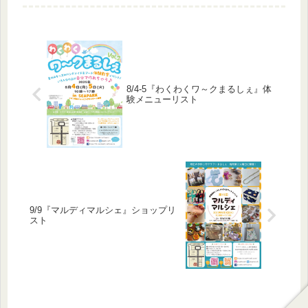
ークショップがある方は、よくご確認
の上ご来場ください。●事前予約をご
活用ください●各ワークショップは
同...
8/4-5『わくわくワ～クまるしぇ』体
験メニューリスト
9/9『マルディマルシェ』ショップリ
スト