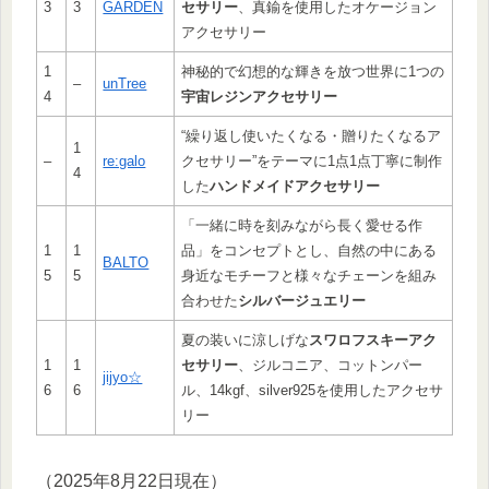
3
3
GARDEN
セサリー
、真鍮を使用したオケージョン
アクセサリー
1
神秘的で幻想的な輝きを放つ世界に1つの
–
unTree
4
宇宙レジンアクセサリー
“繰り返し使いたくなる・贈りたくなるア
1
–
re:galo
クセサリー”をテーマに1点1点丁寧に制作
4
した
ハンドメイドアクセサリー
「一緒に時を刻みながら長く愛せる作
1
1
品」をコンセプトとし、自然の中にある
BALTO
5
5
身近なモチーフと様々なチェーンを組み
合わせた
シルバージュエリー
夏の装いに涼しげな
スワロフスキーアク
1
1
セサリー
、ジルコニア、コットンパー
jijyo☆
6
6
ル、14kgf、silver925を使用したアクセサ
リー
（2025年8月22日現在）