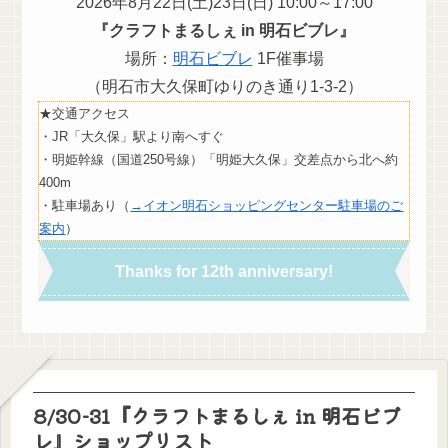
2026年8月22日(土)23日(日) 10:00～17:00
『クラフトまるしぇ in 明石ビブレ』
場所：
明石ビブレ
1F催事場
（明石市大久保町ゆりのき通り1-3-2）
★交通アクセス
・JR「大久保」駅より南へすぐ
・明姫幹線（国道250号線）「明姫大久保」交差点から北へ約
400m
・駐車場あり（
→イオン明石ショッピングセンター駐車場のご
案内
）
Thanks for 12th anniversary!
8/30-31『クラフトまるしぇ in 明石ビブ
レ』ショップリスト