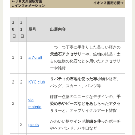
3
3
0
1
屋号
出展内容
日
日
一つ一つ丁寧に手作りした美しい輝きの
天然石アクセサリー
や、鉱物の結晶・太
1
1
art*craft
古の生物の化石などを用いたアクセサリ
ーや雑貨
リバティの布地を使った布小物
や財布、
2
2
KYC club
バッグ、スカート、パンツ等
ほぼ一点物のユニークなデザインの、
手
via
3
–
染め糸やビーズなどをあしらったアクセ
materia
サリー
と、アップサイクルアート雑貨
かわいい柄や
インド刺繍を使ったポーチ
–
3
pisets
やヘアバンド、バネ口など