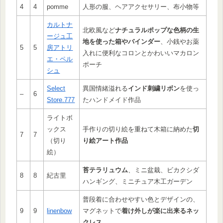
4
4
pomme
人形の服、ヘアアクセサリー、布小物等
カルトナ
北欧風など
ナチュラルポップな色柄の生
ージュ工
地を使った箱やバインダー
、小銭やお薬
5
5
房アトリ
入れに便利なコロンとかわいいマカロン
エ・ペル
ポーチ
シュ
Select
異国情緒溢れる
インド刺繍リボン
を使っ
–
6
Store.777
たハンドメイド作品
ライトボ
ックス
手作りの切り絵を重ねて木箱に納めた
切
7
7
（切り
り絵アート作品
絵）
苔テラリュウム
、ミニ盆栽、ビカクシダ
8
8
紀古里
ハンギング、ミニチュア木工ガーデン
普段着に合わせやすい色とデザインの、
9
9
linenbow
マグネットで
着け外しが楽に出来るネッ
クレス