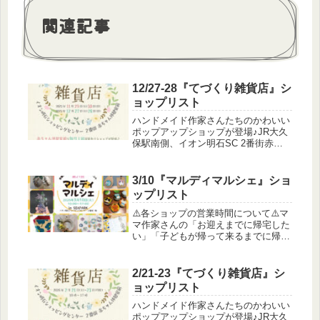
関連記事
12/27-28『てづくり雑貨店』シ
ョップリスト
ハンドメイド作家さんたちのかわいい
ポップアップショップが登場♪JR大久
保駅南側、イオン明石SC 2番街赤ち
ゃん休憩室前で開催します！⚠️会場は
SEAPARKではありませんのでご注意
ください※2日間連続出展、土日いず
3/10『マルディマルシェ』ショ
れかの1日のみ出展のショッ...
ップリスト
⚠️各ショップの営業時間について⚠️マ
マ作家さんの「お迎えまでに帰宅した
い」「子どもが帰って来るまでに帰宅
したい」というご希望や「閉会まで出
展すると帰宅が19時を回ってしま
う…」という遠方からお越しの作家さ
2/21-23『てづくり雑貨店』シ
んのために、コアタイム（全員出展
ョップリスト
す...
ハンドメイド作家さんたちのかわいい
ポップアップショップが登場♪JR大久