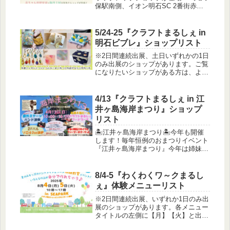
保駅南側、イオン明石SC 2番街赤ち
ゃん休憩室前で開催します！⚠️会場は
SEAPARKではありませんのでご注意
ください※3日間連続出展、いずれか
5/24-25『クラフトまるしぇ in
の1日・2日間のみ出展のシ...
明石ビブレ』ショップリスト
※2日間連続出展、土日いずれかの1日
のみ出展のショップがあります。ご覧
になりたいショップがある方は、よく
ご確認の上ご来場ください。24日25日
屋号出展内容11art*craft一つ一つ丁寧
に手作りした美しい輝きの天然石アク
4/13『クラフトまるしぇ in 江
セサリーや、鉱物の...
井ヶ島海岸まつり』ショップ
リスト
🏝️江井ヶ島海岸まつり🏝️今年も開催
します！毎年恒例のおまつりイベント
『江井ヶ島海岸まつり』今年は姉妹イ
ベント『明石原人まつり』も合流し
て、より賑やかになりそうです♪●屋外
バンドライブ●屋内ソロ＆デュオライ
8/4-5『わくわくワ～クまるし
ブ●Tacoバス車両展示＆抽選会●...
ぇ』体験メニューリスト
※2日間連続出展、いずれか1日のみ出
展のショップがあります。各メニュー
タイトルの左側に【月】【火】と出展
日を記載しております。参加したいワ