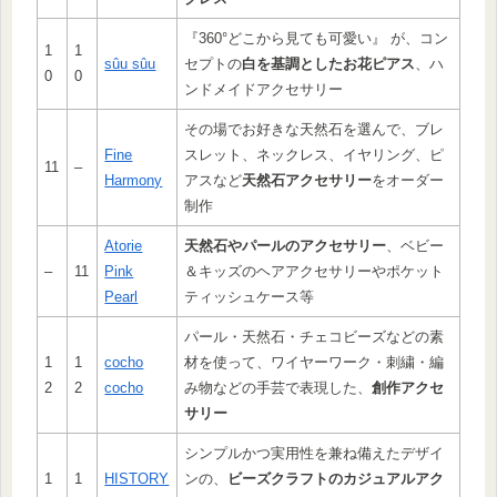
『360°どこから見ても可愛い』 が、コン
1
1
sûu sûu
セプトの
白を基調としたお花ピアス
、ハ
0
0
ンドメイドアクセサリー
その場でお好きな天然石を選んで、ブレ
Fine
スレット、ネックレス、イヤリング、ピ
11
–
Harmony
アスなど
天然石アクセサリー
をオーダー
制作
Atorie
天然石やパールのアクセサリー
、ベビー
–
11
Pink
＆キッズのヘアアクセサリーやポケット
Pearl
ティッシュケース等
パール・天然石・チェコビーズなどの素
1
1
cocho
材を使って、ワイヤーワーク・刺繍・編
2
2
cocho
み物などの手芸で表現した、
創作アクセ
サリー
シンプルかつ実用性を兼ね備えたデザイ
1
1
HISTORY
ンの、
ビーズクラフトのカジュアルアク