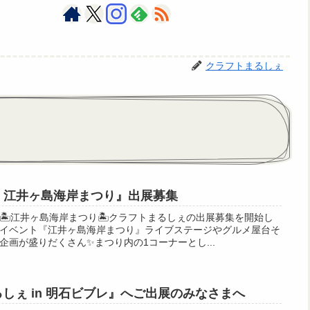
クラフトまるしぇ
n 江井ヶ島海岸まつり』出展募集
️江井ヶ島海岸まつり🏝️クラフトまるしぇの出展募集を開始し
イベント『江井ヶ島海岸まつり』ライブステージやグルメ屋台そ
画が盛りだくさん✨まつり内の1コーナーとし...
まるしぇ in 明石ビブレ』へご出展のみなさまへ