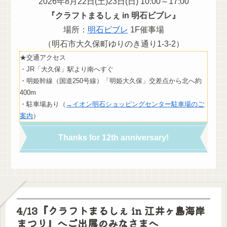
2026年8月22日(土)23日(日) 10:00～17:00
『クラフトまるしぇ in 明石ビブレ』
場所：
明石ビブレ
1F催事場
（明石市大久保町ゆりのき通り1-3-2）
★交通アクセス
・JR「大久保」駅より南へすぐ
・明姫幹線（国道250号線）「明姫大久保」交差点から北へ約
400m
・駐車場あり（
→イオン明石ショッピングセンター駐車場のご
案内
）
Thanks for 12th anniversary!
4/13『クラフトまるしぇ in 江井ヶ島海岸
まつり』へご出展のみなさまへ