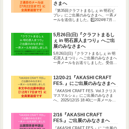
さまへ
『第35回クラフトまるしぇ in 明石ビ
ブレ』にご出展のみなさまへ、一斉メ
ールを送信しました。1️⃣2024年7月19
日(金) 0:09送信【重要】7/27-28クラフ
トまるしぇin明石ビブレ 出展・搬入に
関するご案内2️⃣2024年7月1...
5月26日(日)『クラフトまるし
ぇ in 明石原人まつり』へご出
展のみなさまへ
5月26日(日)『クラフトまるしぇ in 明
石原人まつり』へご出展のみなさまへ
一斉メールをお送りしました。受信ト
レイに入っていない方は迷惑メールフ
ォルダをご確認ください🙇‍♀️添付ファ
イルのPDFに搬入出と出展についての
12/20-21『AKASHI CRAFT
説明を記載しておりま...
FES. 』にご出展のみなさまへ
『AKASHI CRAFT FES. Vol.3 クリス
マスマルシェ』にご出展のみなさま
へ、2025/12/15 18:40に一斉メールを
送信しました。本文中の『出展者の申
請』は12月17日(水)までに全員要返信
です。お手数をおかけしますが...
2/16『AKASHI CRAFT
FES.』ご出展のみなさまへ
『AKASHI CRAFT FES.』にご出展の