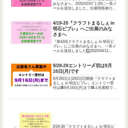
みなさまへ、2025/02/07 1:20に一斉メ
ールを送信しました。出展関係者の申
請は🟥2月10日(月)までに全員要返信
🟥です。お手数をおかけしますがご協
力よろしくお願いいたします。
4/19-20『クラフトまるしぇ in
明石ビブレ』へご出展のみな
さまへ
『第42回クラフトまるしぇ in 明石ビ
ブレ』にご出展のみなさまへ、一斉メ
ールを送信しました1️⃣2025/04/11
22:46送信【重要】4/19-20クラフトま
るしぇin明石ビブレ 出展・搬入に関す
るご案内2️⃣2025/04/22 ...
9/28-29エントリー〆切は9月
16日(月)です
9月28日(土)29日(日)開催『クラフトま
るしぇ in 明石ビブレ』エントリー受
付は🟥9月16日(月)まで🟥⚠️先着順で定
員に達し次第終了です⚠️ご検討中の方
はお早めにお申し込みください🙇‍♀️机
レンタル(土)あと2台(日)あと1台（8/...
3/29-30『クラフトまるしぇ in 明石ビ