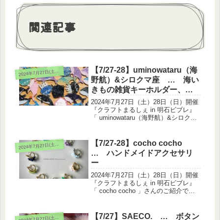
関連記事
【7/27-28】uminowataru（海
024年7月27日(土)28日(日)
2
野航）&シロクマ座 … 海い
きもの雑貨キーホルダー、ア
クセサリー等
2024年7月27日（土）28日（日）開催
『クラフトまるしぇ in 明石ビブレ』
「 uminowataru（海野航）&シロクマ
座 」さんのご紹介です！海いきもの
雑貨キーホルダー、アクセサリー等を
出展されます。手描きした板から切り
【7/27-28】cocho cocho
024年7月27日(土)28日(日)
2
出したパーツ...
… ハンドメイドアクセサリ
ー
2024年7月27日（土）28日（日）開催
『クラフトまるしぇ in 明石ビブレ』
「 cocho cocho 」さんのご紹介で
す！ハンドメイドアクセサリーを出展
されます。天然石・チェコビーズなど
の素材でワイヤーワーク・刺繍・編み
【7/27】SAECO. … ボタン
024年7月27日(土)28日(日)
2