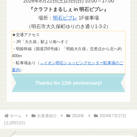
2026年8月22日(土)23日(日) 10:00～17:00
『クラフトまるしぇ in 明石ビブレ』
場所：
明石ビブレ
1F催事場
（明石市大久保町ゆりのき通り1-3-2）
★交通アクセス
・JR「大久保」駅より南へすぐ
・明姫幹線（国道250号線）「明姫大久保」交差点から北へ約
400m
・駐車場あり（
→イオン明石ショッピングセンター駐車場のご
案内
）
Thanks for 12th anniversary!
ホーム
出展者紹介
2024年
2024年7月27日
(土)28日(日)