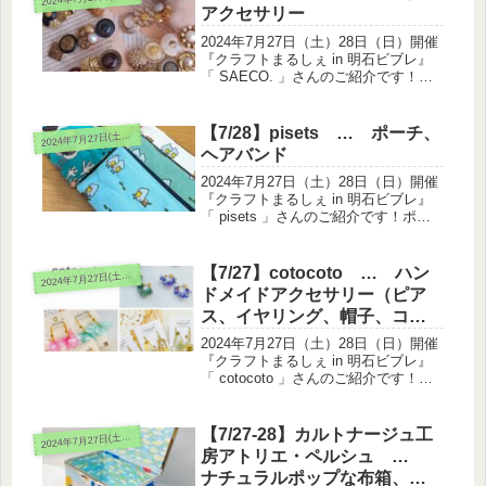
物などの手芸で...
アクセサリー
2024年7月27日（土）28日（日）開催
『クラフトまるしぇ in 明石ビブレ』
「 SAECO. 」さんのご紹介です！ボ
タンアクセサリーを出展されます。27
日(土)のみ出展です世界各国のヴィン
テージボタンをメインで使用し、様々
【7/28】pisets … ポーチ、
024年7月27日(土)28日(日)
2
な素材と組み合...
ヘアバンド
2024年7月27日（土）28日（日）開催
『クラフトまるしぇ in 明石ビブレ』
「 pisets 」さんのご紹介です！ポー
チ、ヘアバンドを出展されます。28日
(日)のみ出展です可愛らしい動物柄や
お花柄、インド刺繍のポーチやヘアバ
【7/27】cotocoto … ハン
024年7月27日(土)28日(日)
2
ンドをたくさ...
ドメイドアクセサリー（ピア
ス、イヤリング、帽子、コサ
ージュ、髪飾りなど）
2024年7月27日（土）28日（日）開催
『クラフトまるしぇ in 明石ビブレ』
「 cotocoto 」さんのご紹介です！ハ
ンドメイドアクセサリー（ピアス、イ
ヤリング、帽子、コサージュ、髪飾り
など）を出展されます。27日(土)のみ
【7/27-28】カルトナージュ工
024年7月27日(土)28日(日)
2
出展です色...
房アトリエ・ペルシュ …
ナチュラルポップな布箱、マ