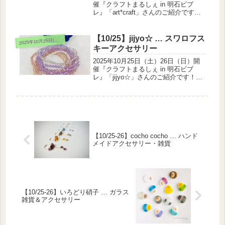
催『クラフトまるしぇ in 明石ビブ
レ』「art*craft」さんのご紹介です！
天然石などのハンドメイドアクセサリ
ーを出展されます。一つ一つ丁寧に手
作りした美しい輝きの天然石アクセサ
【10/25】jijyo☆ … スワロフス
025年10月25日(土)26日(日)
2
リーや、鉱物の結...
キーアクセサリー
2025年10月25日（土）26日（日）開
催『クラフトまるしぇ in 明石ビブ
レ』「jijyo☆」さんのご紹介です！ス
ワロフスキーアクセサリーを出展され
ます。25日(土)のみ出展です宝塚在
住。製作、販売歴20年です。スワロフ
スキー、ジルコニ...
【10/25-26】cocho cocho … ハンド
メイドアクセサリー・雑貨
【10/25-26】いろどり硝子 … ガラス
雑貨＆アクセサリー