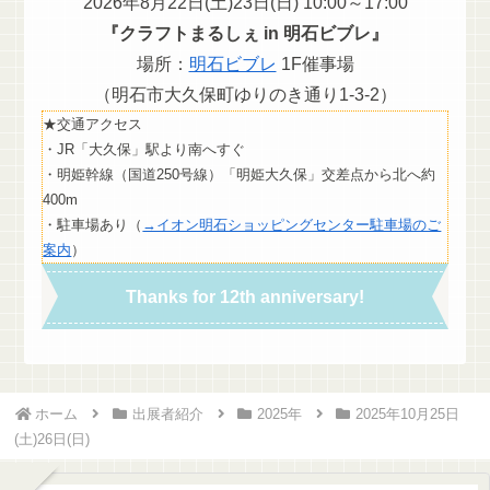
2026年8月22日(土)23日(日) 10:00～17:00
『クラフトまるしぇ in 明石ビブレ』
場所：
明石ビブレ
1F催事場
（明石市大久保町ゆりのき通り1-3-2）
★交通アクセス
・JR「大久保」駅より南へすぐ
・明姫幹線（国道250号線）「明姫大久保」交差点から北へ約
400m
・駐車場あり（
→イオン明石ショッピングセンター駐車場のご
案内
）
Thanks for 12th anniversary!
ホーム
出展者紹介
2025年
2025年10月25日
(土)26日(日)