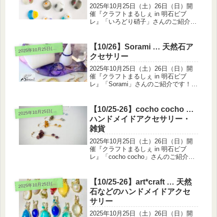
2025年10月25日（土）26日（日）開
催『クラフトまるしぇ in 明石ビブ
レ』「いろどり硝子」さんのご紹介で
す！ガラス雑貨＆アクセサリーを出展
されます。いろどり硝子では気軽に普
段使いできる硝子アクセサリーや小鳥
【10/26】Sorami … 天然石ア
025年10月25日(土)26日(日)
2
さんの硝子雑貨を中心に制作...
クセサリー
2025年10月25日（土）26日（日）開
催『クラフトまるしぇ in 明石ビブ
レ』「Sorami」さんのご紹介です！天
然石アクセサリーを出展されます。26
日(日)のみ出展です”どんな貴方も受け
入れ輝かせてくれる” 天然石やUVレジ
【10/25-26】cocho cocho …
025年10月25日(土)26日(日)
2
ンを使って...
ハンドメイドアクセサリー・
雑貨
2025年10月25日（土）26日（日）開
催『クラフトまるしぇ in 明石ビブ
レ』「cocho cocho」さんのご紹介で
す！ハンドメイドアクセサリー・雑貨
を出展されます。パール・天然石・チ
ェコビーズを組み合わせた、イヤーカ
【10/25-26】art*craft … 天然
025年10月25日(土)26日(日)
2
フ、ピアス、雑貨...
石などのハンドメイドアクセ
サリー
2025年10月25日（土）26日（日）開