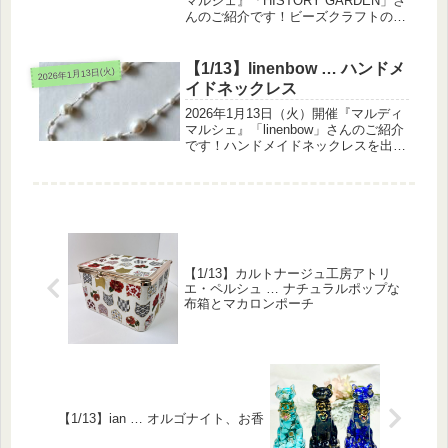
マルシェ』「HISTORY GARDEN」さ
んのご紹介です！ビーズクラフトのハ
ンドメイドアクセサリーを出展されま
す。カラフルなガラスビーズを手編み
したアクセサリーをご用意しておりま
【1/13】linenbow … ハンドメ
2026年1月13日(火)
す。２０２６年、新し...
イドネックレス
2026年1月13日（火）開催『マルディ
マルシェ』「linenbow」さんのご紹介
です！ハンドメイドネックレスを出展
されます。マグネットで楽に着け外し
出来るネックレスを作っています普段
着に合わせやすい色とデザインでお待
ちしていますショップリ...
【1/13】カルトナージュ工房アトリ
エ・ペルシュ … ナチュラルポップな
布箱とマカロンポーチ
【1/13】ian … オルゴナイト、お香