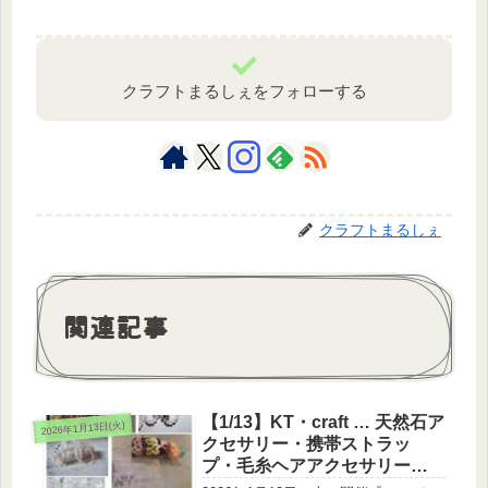
クラフトまるしぇをフォローする
クラフトまるしぇ
関連記事
【1/13】KT・craft … 天然石ア
2026年1月13日(火)
クセサリー・携帯ストラッ
プ・毛糸ヘアアクセサリー
※14時閉店