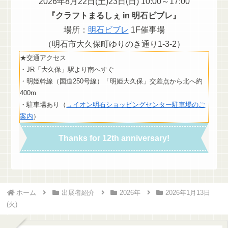
2026年8月22日(土)23日(日) 10:00～17:00
『クラフトまるしぇ in 明石ビブレ』
場所：
明石ビブレ
1F催事場
（明石市大久保町ゆりのき通り1-3-2）
★交通アクセス
・JR「大久保」駅より南へすぐ
・明姫幹線（国道250号線）「明姫大久保」交差点から北へ約
400m
・駐車場あり（
→イオン明石ショッピングセンター駐車場のご
案内
）
Thanks for 12th anniversary!
ホーム
出展者紹介
2026年
2026年1月13日
(火)