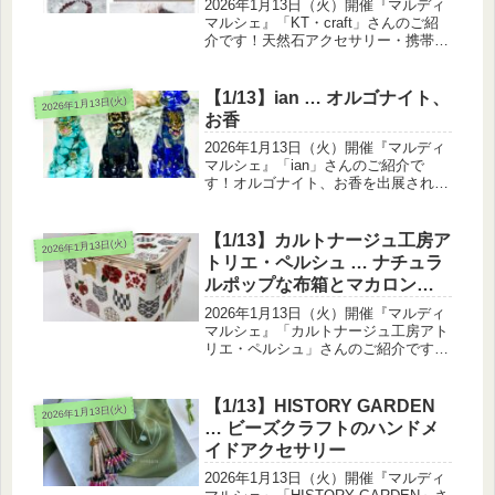
2026年1月13日（火）開催『マルディ
マルシェ』「KT・craft」さんのご紹
介です！天然石アクセサリー・携帯ス
トラップ・毛糸ヘアアクセサリーを出
展されます。こちらのショップは14時
閉店ですKT・craftは、天然石アクセ
【1/13】ian … オルゴナイト、
2026年1月13日(火)
サリー・パラコー...
お香
2026年1月13日（火）開催『マルディ
マルシェ』「ian」さんのご紹介で
す！オルゴナイト、お香を出展されま
す。オルゴナイトは 空間を浄化する
パワーアイテムです。神戸の神社のお
清め塩を使用した暫く交換不用の盛り
【1/13】カルトナージュ工房ア
2026年1月13日(火)
塩オルゴナイト、 金運を呼ぶ財...
トリエ・ペルシュ … ナチュラ
ルポップな布箱とマカロンポ
ーチ
2026年1月13日（火）開催『マルディ
マルシェ』「カルトナージュ工房アト
リエ・ペルシュ」さんのご紹介です！
ナチュラルポップな布箱とマカロンポ
ーチを出展されます。『カルトナージ
ュ』は厚紙（カルトン）からパーツを
【1/13】HISTORY GARDEN
2026年1月13日(火)
切り出し組み立て、布や紙で装飾...
… ビーズクラフトのハンドメ
イドアクセサリー
2026年1月13日（火）開催『マルディ