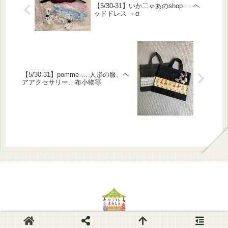
【5/30-31】いか二ゃあのshop … ヘ
ッドドレス ＋‪α
【5/30-31】pomme … 人形の服、ヘ
アアクセサリー、布小物等
© 2014-2026 Akashi-CraftMarche.