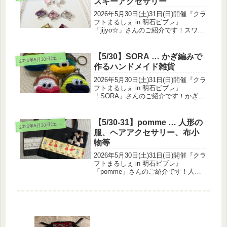
スキーアクセサリー
2026年5月30日(土)31日(日)開催『クラ
フトまるしぇ in 明石ビブレ』
「jijyo☆」さんのご紹介です！スワロ
フスキーアクセサリーを出展されま
す。スワロフスキー、ジルコニア、コ
ットンパール、天然石、14kgf、
【5/30】SORA … かぎ編みで
026年5月30日(土)31日(日)
2
silver925を...
作るハンドメイド雑貨
2026年5月30日(土)31日(日)開催『クラ
フトまるしぇ in 明石ビブレ』
「SORA」さんのご紹介です！かぎ編
みで作るハンドメイド雑貨を出展され
ます。30日(土)のみ出展です毎日をち
ょっと嬉しくする、かぎ編みの雑貨
【5/30-31】pomme … 人形の
026年5月30日(土)31日(日)
2
達。リースやがま口コ...
服、ヘアアクセサリー、布小
物等
2026年5月30日(土)31日(日)開催『クラ
フトまるしぇ in 明石ビブレ』
「pomme」さんのご紹介です！人形
の服、ヘアアクセサリー、布小物等を
出展されます。オリジナルの人形の着
物、ドレス等を製作していますショッ
プリストはこちら