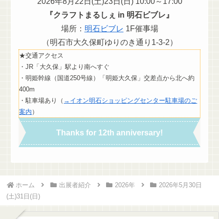
2026年8月22日(土)23日(日) 10:00～17:00
『クラフトまるしぇ in 明石ビブレ』
場所：
明石ビブレ
1F催事場
（明石市大久保町ゆりのき通り1-3-2）
★交通アクセス
・JR「大久保」駅より南へすぐ
・明姫幹線（国道250号線）「明姫大久保」交差点から北へ約
400m
・駐車場あり（
→イオン明石ショッピングセンター駐車場のご
案内
）
Thanks for 12th anniversary!
ホーム
出展者紹介
2026年
2026年5月30日
(土)31日(日)