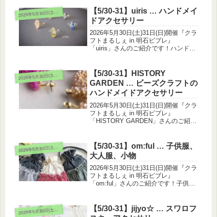
【5/30-31】uiris … ハンドメイ
026年5月30日(土)31日(日)
2
ドアクセサリー
2026年5月30日(土)31日(日)開催『クラ
フトまるしぇ in 明石ビブレ』
「uiris」さんのご紹介です！ハンドメ
イドアクセサリーを出展されます。天
然石やパール、ビーズを使用した オ
リジナルアクセサリー。大人のかっこ
【5/30-31】HISTORY
026年5月30日(土)31日(日)
2
よさに、 ほんの少...
GARDEN … ビーズクラフトの
ハンドメイドアクセサリー
2026年5月30日(土)31日(日)開催『クラ
フトまるしぇ in 明石ビブレ』
「HISTORY GARDEN」さんのご紹介
です！ビーズクラフトのハンドメイド
アクセサリーを出展されます。ガラス
ビーズを手編みしたアクセサリーをご
【5/30-31】om:ful … 子供服、
026年5月30日(土)31日(日)
2
用意しておりま...
大人服、小物
2026年5月30日(土)31日(日)開催『クラ
フトまるしぇ in 明石ビブレ』
「om:ful」さんのご紹介です！子供
服、大人服、小物を出展されます。ナ
チュラルでゆるふわな世界観を大切
に、 チェック柄をメインにしたお洋
【5/30-31】jijyo☆ … スワロフ
026年5月30日(土)31日(日)
2
服や小物をお作りしてい...