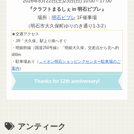
2026年8月22日(土)23日(日) 10:00～17:00
『クラフトまるしぇ in 明石ビブレ』
場所：
明石ビブレ
1F催事場
（明石市大久保町ゆりのき通り1-3-2）
★交通アクセス
・JR「大久保」駅より南へすぐ
・明姫幹線（国道250号線）「明姫大久保」交差点から北へ約
400m
・駐車場あり（
→イオン明石ショッピングセンター駐車場のご
案内
）
Thanks for 12th anniversary!
アンティーク