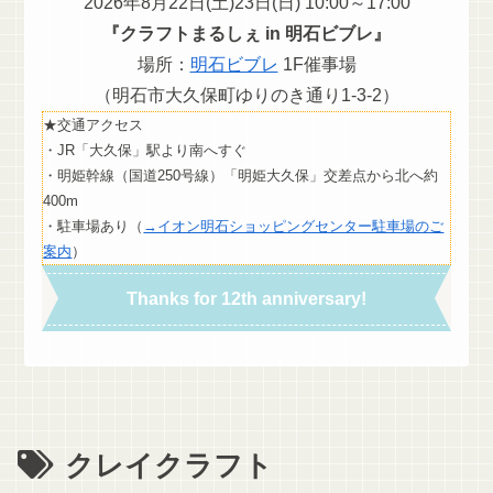
2026年8月22日(土)23日(日) 10:00～17:00
『クラフトまるしぇ in 明石ビブレ』
場所：
明石ビブレ
1F催事場
（明石市大久保町ゆりのき通り1-3-2）
★交通アクセス
・JR「大久保」駅より南へすぐ
・明姫幹線（国道250号線）「明姫大久保」交差点から北へ約
400m
・駐車場あり（
→イオン明石ショッピングセンター駐車場のご
案内
）
Thanks for 12th anniversary!
クレイクラフト