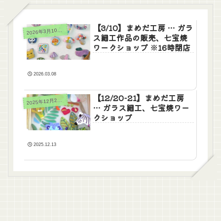
【3/10】まめだ工房 … ガラ
2
026年3月10日(火)
ス細工作品の販売、七宝焼
ワークショップ ※16時閉店
2026.03.08
【12/20-21】まめだ工房
025年12月20日(土)21日(日)
2
… ガラス細工、七宝焼ワー
クショップ
2025.12.13