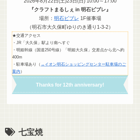
2026年8月22日(土)23日(日) 10:00～17:00
『クラフトまるしぇ in 明石ビブレ』
場所：
明石ビブレ
1F催事場
（明石市大久保町ゆりのき通り1-3-2）
★交通アクセス
・JR「大久保」駅より南へすぐ
・明姫幹線（国道250号線）「明姫大久保」交差点から北へ約
400m
・駐車場あり（
→イオン明石ショッピングセンター駐車場のご
案内
）
Thanks for 12th anniversary!
七宝焼